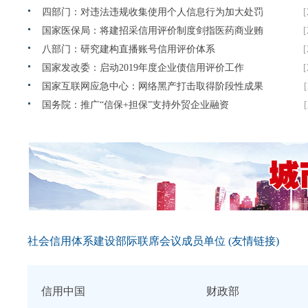
四部门：对违法违规收集使用个人信息行为加大处罚
[
监管体系
发改委、能源局发布《关于公布2020年风电、光伏发
[
发布时间：2020/07/29|
国家医保局：将建招采信用评价制度剑指医药商业贿
[
电平价上网项目的通知》
文化和旅游部市场管理司关于印发《剧院等演出场所
赂等行为
八部门：研究建构直播账号信用评价体系
[
恢复开放疫情防控措施指南》（第三
市场监督管理行政执法责任制规定（征求意见稿）
[
国家发改委：启动2019年度企业债信用评价工作
[
江苏银保监局出台《关于深化中长期贷款和信用贷款
国家互联网应急中心：网络黑产打击取得阶段性成果
服务指导意见》
国务院再出四招助力稳外贸稳外资
[
国务院：推广“信保+担保”支持外贸企业融资
社会信用体系建设部际联席会议成员单位 (友情链接)
信用中国
财政部