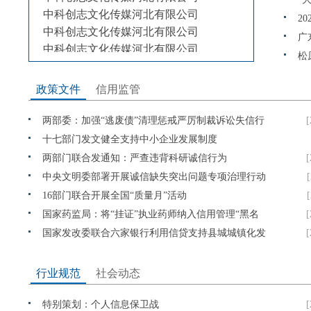
中科创志文化传媒河北有限公司
2
中科创志文化传媒河北有限公司
广
中科创志文化传媒河北有限公司
量
松
中科创志文化传媒河北有限公司
中科创志文化传媒河北有限公司
政策文件
信用监管
中科创志文化传媒河北有限公司
中科创志文化传媒河北有限公司
两部委：加强“逃废债”清理惩戒严厉制裁诉讼失信行
[
中科创志文化传媒河北有限公司
为
十七部门发文健全支持中小企业发展制度
中科创志文化传媒河北有限公司
两部门联合发通知：严查违背科研诚信行为
[
中科创志文化传媒河北有限公司
中央文明委部署开展诚信缺失突出问题专项治理行动
16部门联合开展全国“质量月”活动
国家药监局：将“挂证”执业药师纳入信用管理“黑名
[
单”
国家发改委联合六家银行利用信贷支持县城城镇化发
[
展
行业规范
社会动态
保定实行“红黑名单”管理和信用联合奖惩
[
特别策划：个人信息保卫战
[
沪企将有信用档案！上海：2023年底前全面建立信用